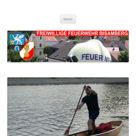
FF Bisamberg
Freiwillige Feuerwehr Bisamberg
Zum
Menü
Inhalt
springen