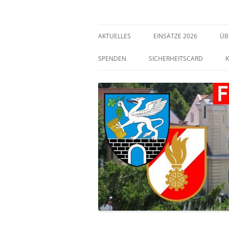
Freiwillige Feuerwehr Bisamberg
FF Bisamberg
AKTUELLES
EINSÄTZE 2026
ÜB
SPENDEN
SICHERHEITSCARD