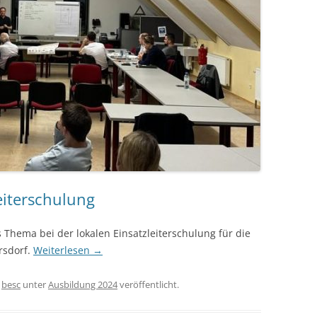
eiterschulung
s Thema bei der lokalen Einsatzleiterschulung für die
rsdorf.
Weiterlesen
→
n
besc
unter
Ausbildung 2024
veröffentlicht.