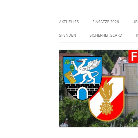
Freiwillige Feuerwehr Bisamberg
FF Bisamberg
AKTUELLES
EINSÄTZE 2026
ÜB
SPENDEN
SICHERHEITSCARD