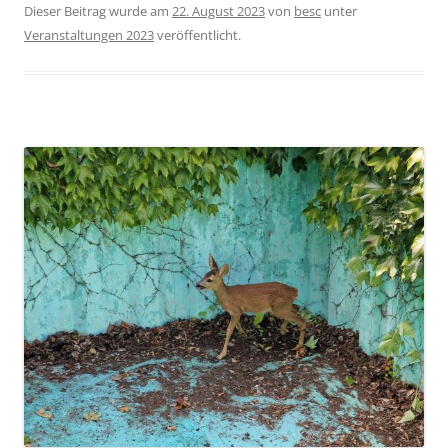
Dieser Beitrag wurde am
22. August 2023
von
besc
unter
Veranstaltungen 2023
veröffentlicht.