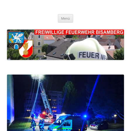
FF Bisamberg
Freiwillige Feuerwehr Bisamberg
Zum
Menü
Inhalt
springen