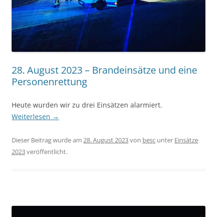
28. August 2023 – Brandeinsätze und eine
Personenrettung
Heute wurden wir zu drei Einsätzen alarmiert.
Weiterlesen
→
Dieser Beitrag wurde am
28. August 2023
von
besc
unter
Einsätze
2023
veröffentlicht.