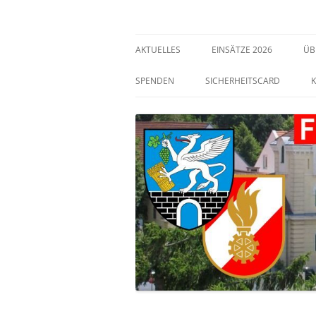
Freiwillige Feuerwehr Bisamberg
FF Bisamberg
AKTUELLES
EINSÄTZE 2026
ÜB
SPENDEN
SICHERHEITSCARD