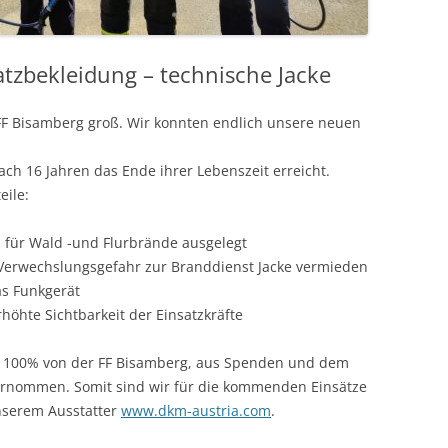
atzbekleidung – technische Jacke
FF Bisamberg groß. Wir konnten endlich unsere neuen
ach 16 Jahren das Ende ihrer Lebenszeit erreicht.
eile:
d für Wald -und Flurbrände ausgelegt
 Verwechslungsgefahr zur Branddienst Jacke vermieden
as Funkgerät
rhöhte Sichtbarkeit der Einsatzkräfte
u 100% von der FF Bisamberg, aus Spenden und dem
bernommen. Somit sind wir für die kommenden Einsätze
nserem Ausstatter
www.dkm-austria.com
.