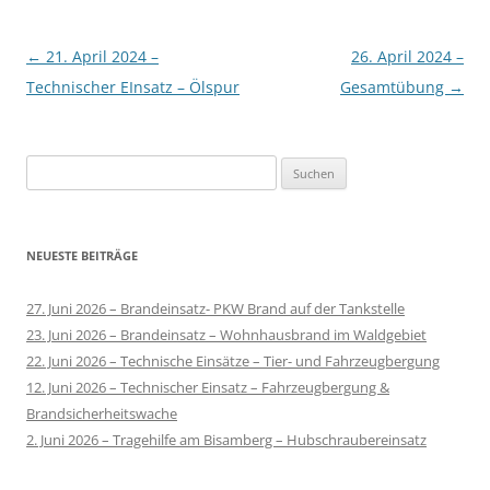
Beitragsnavigation
←
21. April 2024 –
26. April 2024 –
Technischer EInsatz – Ölspur
Gesamtübung
→
Suchen
nach:
NEUESTE BEITRÄGE
27. Juni 2026 – Brandeinsatz- PKW Brand auf der Tankstelle
23. Juni 2026 – Brandeinsatz – Wohnhausbrand im Waldgebiet
22. Juni 2026 – Technische Einsätze – Tier- und Fahrzeugbergung
12. Juni 2026 – Technischer Einsatz – Fahrzeugbergung &
Brandsicherheitswache
2. Juni 2026 – Tragehilfe am Bisamberg – Hubschraubereinsatz