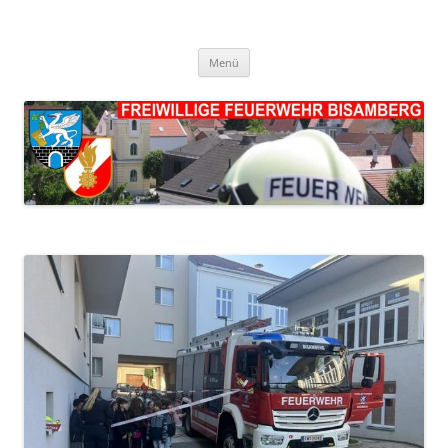
FF Bisamberg
Freiwillige Feuerwehr Bisamberg
Zum
Menü
Inhalt
springen