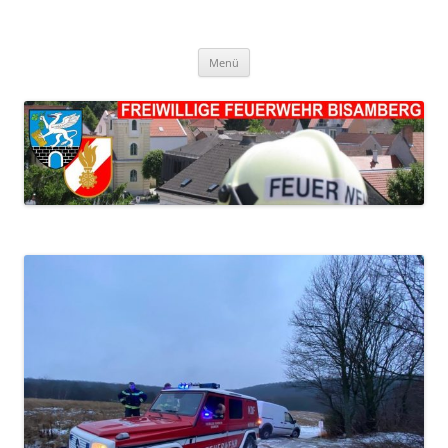
FF Bisamberg
Freiwillige Feuerwehr Bisamberg
Zum
Menü
Inhalt
springen