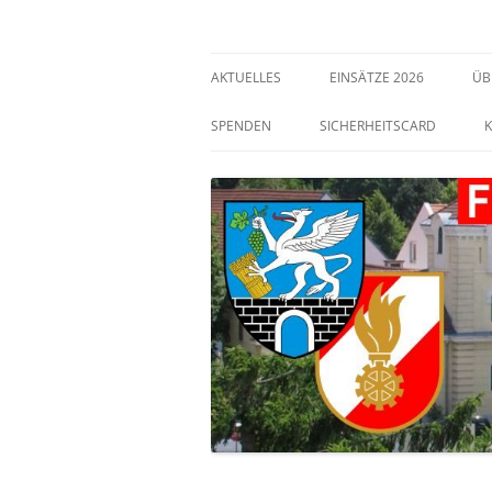
Freiwillige Feuerwehr Bisamberg
FF Bisamberg
AKTUELLES
EINSÄTZE 2026
ÜB
SPENDEN
SICHERHEITSCARD