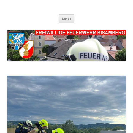
FF Bisamberg
Freiwillige Feuerwehr Bisamberg
Zum
Menü
Inhalt
springen