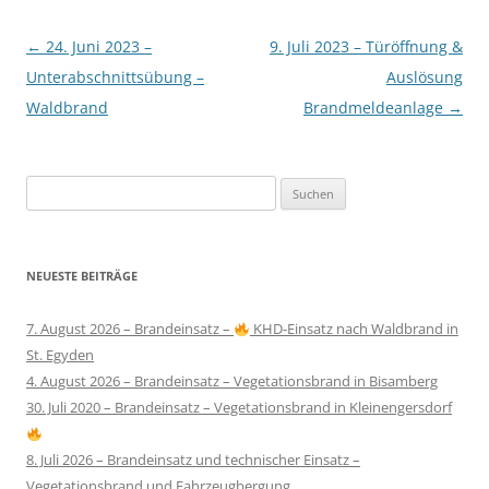
Beitragsnavigation
←
24. Juni 2023 –
9. Juli 2023 – Türöffnung &
Unterabschnittsübung –
Auslösung
Waldbrand
Brandmeldeanlage
→
Suchen
nach:
NEUESTE BEITRÄGE
7. August 2026 – Brandeinsatz –
KHD-Einsatz nach Waldbrand in
St. Egyden
4. August 2026 – Brandeinsatz – Vegetationsbrand in Bisamberg
30. Juli 2020 – Brandeinsatz – Vegetationsbrand in Kleinengersdorf
8. Juli 2026 – Brandeinsatz und technischer Einsatz –
Vegetationsbrand und Fahrzeugbergung