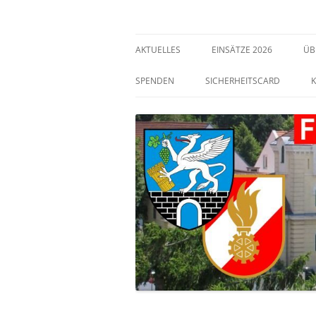
Freiwillige Feuerwehr Bisamberg
FF Bisamberg
AKTUELLES
EINSÄTZE 2026
ÜB
SPENDEN
SICHERHEITSCARD